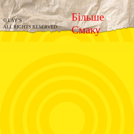
Більше
© LAY’S
Смаку
ALL RIGHTS RESERVED